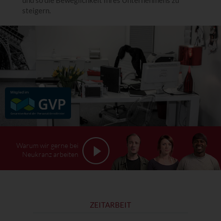
und so die Beweglichkeit Ihres Unternehmens zu
steigern.
Warum wir gerne bei
Neukranz arbeiten
ZEITARBEIT