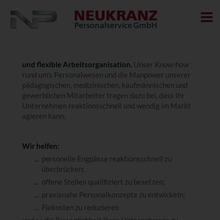
Menu
HOME
ZEITARBEIT
Guten Tag. Wir sind Ihre Spezialisten für schnelle
PERSONALVERMITTLUNG
und flexible Arbeitsorganisation.
Unser Know-how
rund um's Personalwesen und die Manpower unserer
PERSONALBERATUNG
pädagogischen, medizinischen, kaufmännischen und
gewerblichen Mitarbeiter tragen dazu bei, dass Ihr
OUTSOURCING
Unternehmen reaktionsschnell und wendig im Markt
agieren kann.
KONTAKT
STELLENANGEBOTE
Wir helfen:
personelle Engpässe reaktionsschnell zu
IMPRESSUM & DATENSCHUTZ
überbrücken;
offene Stellen qualifiziert zu besetzen;
praxisnahe Personalkonzepte zu entwickeln;
Fixkosten zu reduzieren