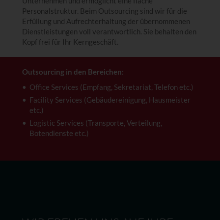
Unternehmen und ermöglicht eine flache
Personalstruktur. Beim Outsourcing sind wir für die
Erfüllung und Aufrechterhaltung der übernommenen
Dienstleistungen voll verantwortlich. Sie behalten den
Kopf frei für Ihr Kerngeschäft.
Outsourcing in den Bereichen:
Office Services (Empfang, Sekretariat, Telefon etc.)
Facility Services (Gebäudereinigung, Hausmeister
etc.)
Logistic Services (Transporte, Verteilung,
Botendienste etc.)