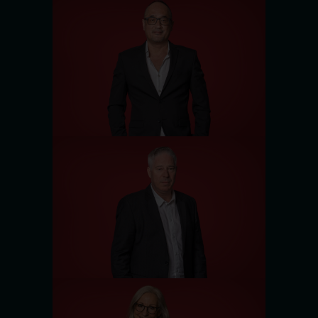
In-Ku Kang
HR-Manager Medical & Care
Marc Montag
Bereichsleiter Medical & Care