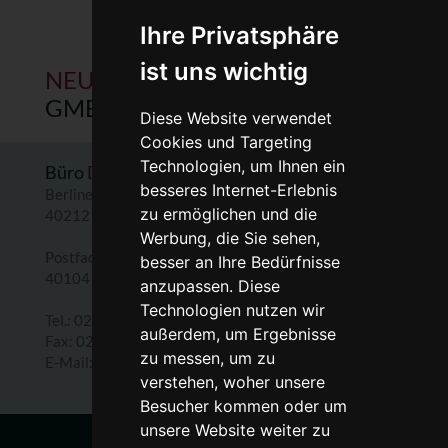
Ihre Privatsphäre
ist uns wichtig
NEUKRANZ
PERSONALSERVICE
GMBH
Diese Website verwendet
Cookies und Targeting
Technologien, um Ihnen ein
Büro
Düsseldorf
besseres Internet-Erlebnis
Berliner Allee 57
zu ermöglichen und die
40212 Düsseldorf
Werbung, die Sie sehen,
Postfach 20 07 30
besser an Ihre Bedürfnisse
40104 Düsseldorf
anzupassen. Diese
Technologien nutzen wir
Tel.: 0211 - 130 655-0
außerdem, um Ergebnisse
Fax: 0211 - 130 655-28
zu messen, um zu
Aktualisieren Sie die
E-Mail:
mail@neukranz.net
verstehen, woher unsere
Cookie-Einstellungen
Besucher kommen oder um
unsere Website weiter zu