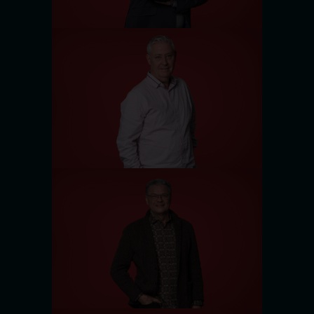
Ignacio Lopez
HR-Manager
Peter Hilligweg
HR Assistant